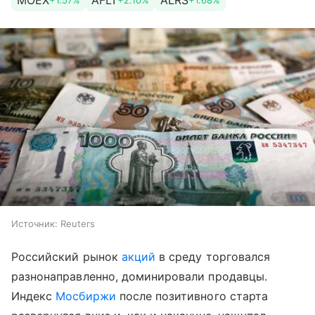
MOEX
AFLT
ALRS
+1.57%
+2.10%
+1.68%
Источник:
Reuters
Российский рынок
акций
в среду торговался
разнонаправленно, доминировали продавцы.
Индекс
Мосбиржи
после позитивного старта