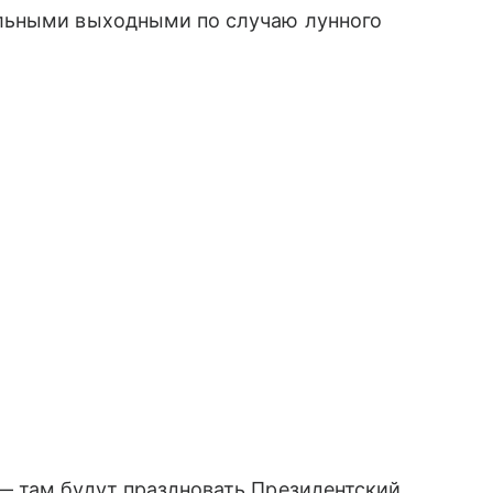
льными выходными по случаю лунного
 там будут праздновать Президентский