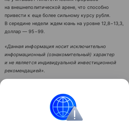
на внешнеполитической арене, что способно
привести к еще более сильному курсу рубля.
В середине недели ждем юань на уровне 12,8−13,3,
доллар — 95−99.
«Данная информация носит исключительно
информационный (ознакомительный) характер
и не является индивидуальной инвестиционной
рекомендацией».
Узнать больше по теме
Бенчмарк в 2026 году: что это такое и
для чего он бизнесу
В этой статье разберемся, что значит бенчмарк, а
также где применяется это понятие.
Читать дальше