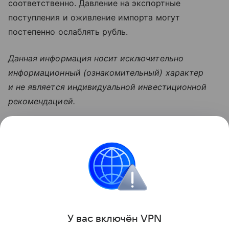
соответственно. Давление на экспортные
поступления и оживление импорта могут
постепенно ослаблять рубль.
Данная информация носит исключительно
информационный (ознакомительный) характер
и не является индивидуальной инвестиционной
рекомендацией.
Узнать больше по теме
Инвестиции: как быстро и надежно
приумножить свои накопления
Просто и емко расскажем об инвестициях для
новичков и перечислим их основные ошибки.
Читать дальше
У вас включ
ён
V
P
N
Поделиться