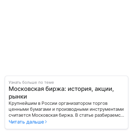
Узнать больше по теме
Московская биржа: история, акции,
рынки
Крупнейшим в России организатором торгов
ценными бумагами и производными инструментами
считается Московская биржа. В статье разбираемся,
как новичкам начать инвестировать на площадке
Читать дальше
и какие рынки доступны на этой платформе.