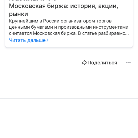
Московская биржа: история, акции,
рынки
Крупнейшим в России организатором торгов
ценными бумагами и производными инструментами
считается Московская биржа. В статье разбираемся,
как новичкам начать инвестировать на площадке
Читать дальше
и какие рынки доступны на этой платформе.
Поделиться