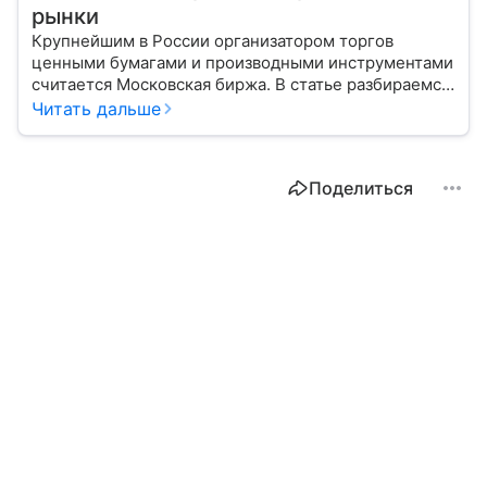
рынки
Крупнейшим в России организатором торгов
ценными бумагами и производными инструментами
считается Московская биржа. В статье разбираемся,
как новичкам начать инвестировать на площадке
Читать дальше
и какие рынки доступны на этой платформе.
Поделиться