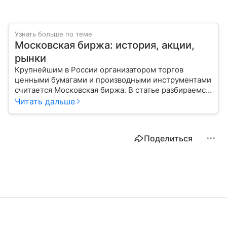
Узнать больше по теме
Московская биржа: история, акции,
рынки
Крупнейшим в России организатором торгов
ценными бумагами и производными инструментами
считается Московская биржа. В статье разбираемся,
как новичкам начать инвестировать на площадке
Читать дальше
и какие рынки доступны на этой платформе.
Поделиться