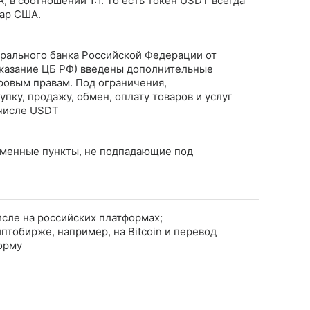
 в соотношении 1:1. То есть токен USDT всегда
лар США.
нтрального банка Российской Федерации от
Указание ЦБ РФ) введены дополнительные
ровым правам. Под ограничения,
пку, продажу, обмен, оплату товаров и услуг
 числе USDT
менные пункты, не подпадающие под
исле на российских платформах;
тобирже, например, на Bitcoin и перевод
орму