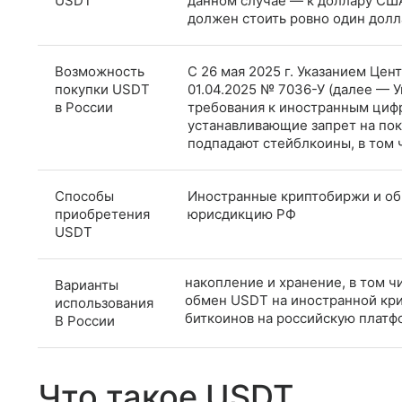
USDT
данном случае — к доллару США,
должен стоить ровно один дол
Возможность
С 26 мая 2025 г. Указанием Це
покупки USDT
01.04.2025 № 7036-У (далее — 
в России
требования к иностранным циф
устанавливающие запрет на поку
подпадают стейблкоины, в том
Способы
Иностранные криптобиржи и об
приобретения
юрисдикцию РФ
USDT
накопление и хранение, в том ч
Варианты
обмен USDT на иностранной крип
использования
биткоинов на российскую платф
В России
Что такое USDT