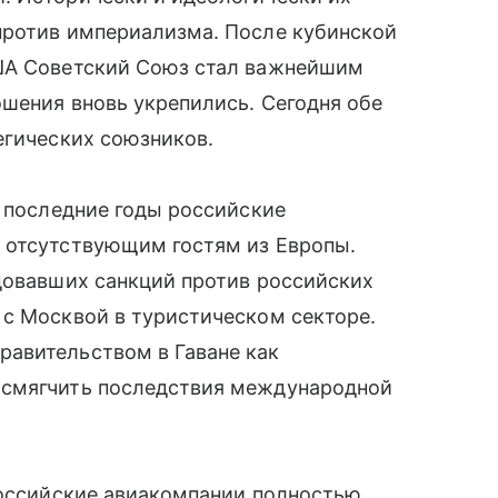
против империализма. После кубинской
США Советский Союз стал важнейшим
шения вновь укрепились. Сегодня обе
егических союзников.
в последние годы российские
 отсутствующим гостям из Европы.
довавших санкций против российских
 с Москвой в туристическом секторе.
авительством в Гаване как
 смягчить последствия международной
российские авиакомпании полностью