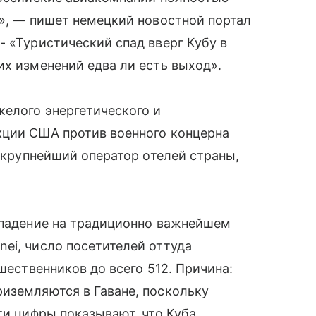
а», — пишет немецкий новостной портал
- «Туристический спад вверг Кубу в
их изменений едва ли есть выход».
желого энергетического и
кции США против военного концерна
и крупнейший оператор отелей страны,
ь падение на традиционно важнейшем
ei, число посетителей оттуда
шественников до всего 512. Причина:
иземляются в Гаване, поскольку
ти цифры показывают, что Куба