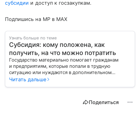
субсидии
и доступ к госзакупкам.
Подпишись на MP в MAX
Узнать больше по теме
Субсидия: кому положена, как
получить, на что можно потратить
Государство материально помогает гражданам
и предприятиям, которые попали в трудную
ситуацию или нуждаются в дополнительном
стимулировании. С помощью эксперта расскажем,
Читать дальше
кому полагаются субсидии и куда обращаться
для их получения.
Поделиться