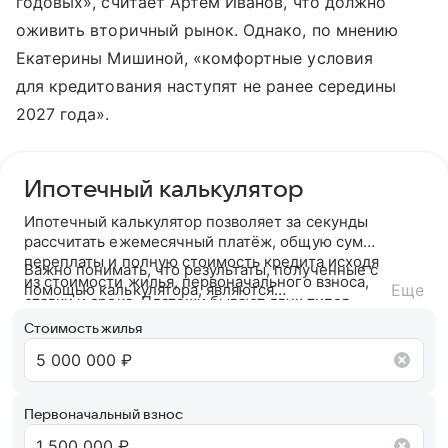
годовых», считает Артем Иванов, что должно
оживить вторичный рынок. Однако, по мнению
Екатерины Мишиной, «комфортные условия
для кредитования наступят не ранее середины
2027 года».
Ипотечный калькулятор
Ипотечный калькулятор позволяет за секунды
рассчитать ежемесячный платёж, общую сумму
переплаты и полную стоимость кредита исходя
Важно понимать, что результаты, полученные с
из стоимости жилья, первоначального взноса,
помощью калькулятора, являются
Еще
ставки и срока. Платежи бывают двух типов —
ориентировочными. После подачи заявки банк
аннуитетный (фиксированный на весь срок) или
ознакомится с вашей кредитной историей и
Стоимость жилья
дифференцированный (убывающий).
кредитным рейтингом и на основании вашего
кредитного потенциала предложит точные
условия сотрудничества.
Первоначальный взнос