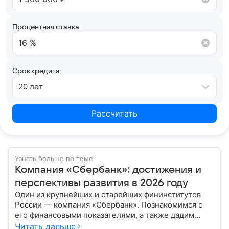
Процентная ставка
Срок кредита
20 лет
Рассчитать
Узнать больше по теме
Компания «Сбербанк»: достижения и
перспективы развития в 2026 году
Один из крупнейших и старейших фининститутов
России — компания «Сбербанк». Познакомимся с
его финансовыми показателями, а также дадим
прогноз эксперта о стоимости акций в 2026 году.
Читать дальше