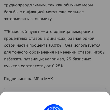
труднопреодолимым, так как обычные меры
борьбы с инфляцией могут еще сильнее
затормозить экономику.
**Базисный пункт — это единица измерения
процентных ставок в финансах, равная одной
сотой части процента (0,01%). Она используется
для точного обозначения изменений ставок, чтобы
избежать путаницы; например, 25 базисных
пунктов соответствуют 0,25%.
Подпишись на MP в MAX
Узнать больше по теме
Акции: их виды и способы
инвестирования