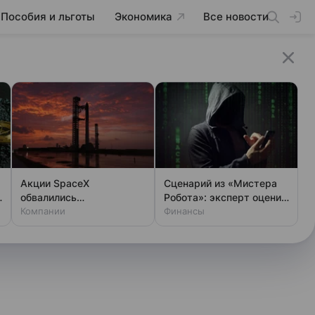
Пособия и льготы
Экономика
Все новости
Акции SpaceX
Сценарий из «Мистера
обвалились
Робота»: эксперт оценил
одновременно с аварией
Компании
шансы хакеров
Финансы
на Луне