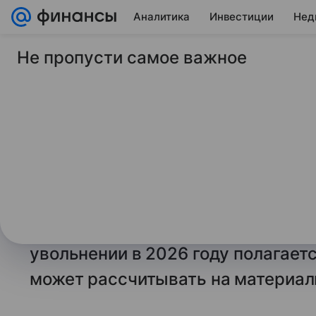
Аналитика
Инвестиции
Нед
Не пропусти самое важное
30 марта 2026
Компенсация при ув
году: как не уйти с
руками
Остаться без работы может кажды
защищает человека с помощью вы
увольнении в 2026 году полагаетс
может рассчитывать на материа