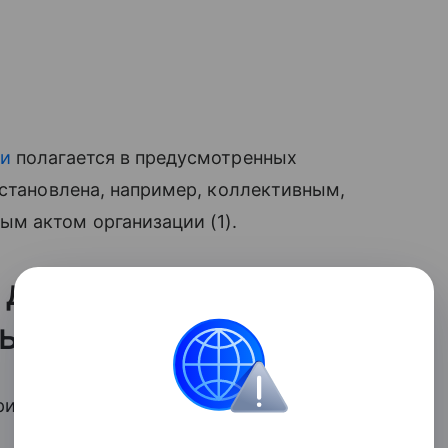
ии
полагается в предусмотренных
установлена, например, коллективным,
м актом организации (1).
 для выплаты
льнении
ри основных нормативно-правовых акта: