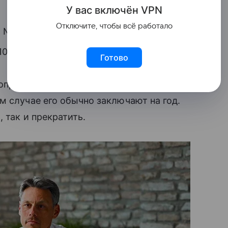
У вас включ
ён
V
P
N
Отключите, чтобы всё работало
 № 90-ФЗ (3);
0-ФЗ (4).
Готово
 определяет трудовой договор. Он может
ем случае его обычно заключают на год.
 так и прекратить.