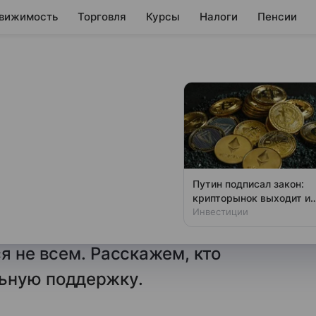
вижимость
Торговля
Курсы
Налоги
Пенсии
ольнении в 2026
 работы с пустыми
Путин подписал закон:
крипторынок выходит из
й, и в этом случае закон
тени
Инвестиции
плат. Но компенсация при
я не всем. Расскажем, кто
льную поддержку.