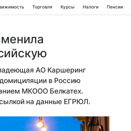
вижимость
Торговля
Курсы
Налоги
Пенсии
сменила
сийскую
 владеющая АО Каршеринг
редомициляции в Россию
ванием МКООО Белкатех.
ссылкой на данные ЕГРЮЛ.