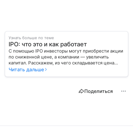
Узнать больше по теме
IPO: что это и как работает
С помощью IPO инвесторы могут приобрести акции
по сниженной цене, а компании — увеличить
капитал. Расскажем, из чего складывается цена
размещения ценных бумаг, какие есть плюсы
Читать дальше
и минусы такого входа на биржу.
Поделиться