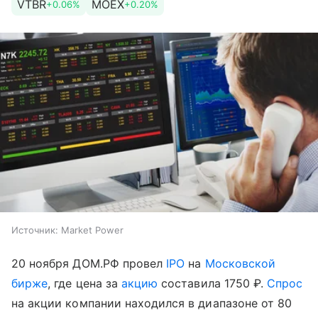
VTBR
MOEX
+0.06%
+0.20%
Источник:
Market Power
20 ноября ДОМ.РФ провел
IPO
на
Московской
бирже
, где цена за
акцию
составила 1750 ₽.
Спрос
на акции компании находился в диапазоне от 80