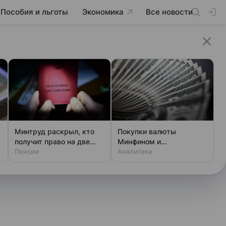
Пособия и льготы
Экономика
Все новости
Минтруд раскрыл, кто
Покупки валюты
получит право на две
Минфином и
пенсии
Пенсии
спекулянтами разогнали
Аналитика
курс до 83 руб./$