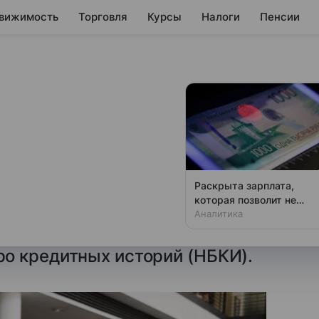
вижимость
Торговля
Курсы
Налоги
Пенсии
ых в России
ло на 44,1% в
Раскрыта зарплата,
которая позволит не
 152,2 тыс. автокредитов,
чувствовать зависти
Аналитика
ль 2023 года. Об этом сообщила
о кредитных историй (НБКИ).