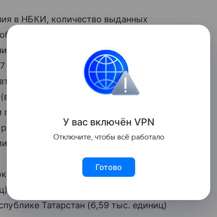
ния в НБКИ, количество выданных
обили с пробегом) в июле 2024 года
личившись по сравнению с предыдущим
,7 тыс. единиц). Немного выросли в июле
втокредитов, которые составили 224,7
(в июне 2024 года — 221,3 млрд руб.).
м периодом прошлого года число
У вас включ
ён
V
P
N
росло на 44,1% (в июле 2023 года —
Отключите, чтобы всё работало
ии.
Готово
окредитов в регионах РФ в июле 2024
ц), Московской (8,10 тыс. единиц)
еспублике Татарстан (6,59 тыс. единиц)