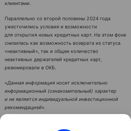
клиентами.
Параллельно со второй половины 2024 года
ужесточились условия и возможности
для открытия новых кредитных карт. На этом фоне
снизилась как возможность возврата из статуса
«неактивный», так и общее количество
неактивных держателей кредитных карт,
резюмировали в ОКБ.
«Данная информация носит исключительно
информационный (ознакомительный) характер
и не является индивидуальной инвестиционной
рекомендацией».
Узнать больше по теме