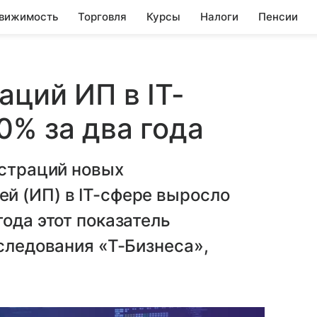
вижимость
Торговля
Курсы
Налоги
Пенсии
аций ИП в IT-
0% за два года
истраций новых
й (ИП) в IT-сфере выросло
ода этот показатель
сследования «Т-Бизнеса»,