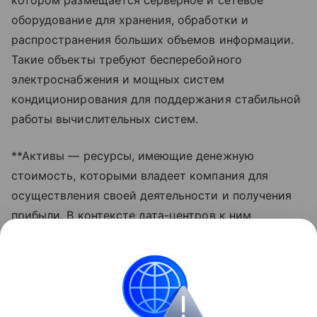
котором размещается серверное и сетевое
оборудование для хранения, обработки и
распространения больших объемов информации.
Такие объекты требуют бесперебойного
электроснабжения и мощных систем
кондиционирования для поддержания стабильной
работы вычислительных систем.
**Активы — ресурсы, имеющие денежную
стоимость, которыми владеет компания для
осуществления своей деятельности и получения
прибыли. В контексте дата-центров к ним
относятся дорогостоящее оборудование, серверы,
инженерные системы и сами здания, повреждение
которых ведет к прямым финансовым потерям.
Подпишись на MP в MAX