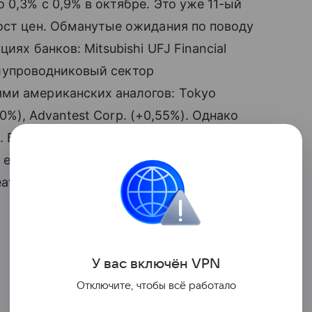
 0,3% с 0,9% в октябре. Это уже 11-ый
ост цен. Обманутые ожидания по поводу
иях банков: Mitsubishi UFJ Financial
Полупроводниковый сектор
ми американских аналогов: Tokyo
4,0%), Advantest Corp. (+0,55%). Однако
 Более того, на торгах во вторник она
, естественно, сыграло роль фактора
avy Industries (-0,7%), Honda Motor
:
У вас включ
ён
V
P
N
Отключите, чтобы всё работало