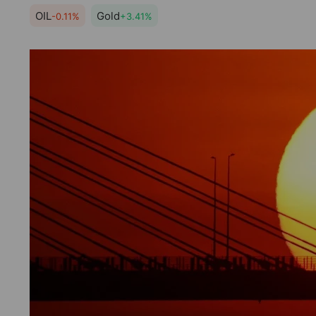
OIL
Gold
-0.11%
+3.41%