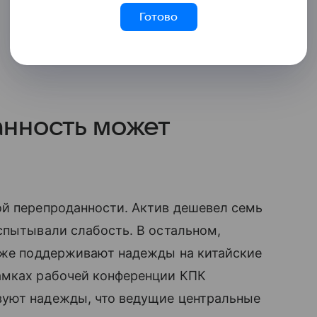
Готово
анность может
ой перепроданности. Актив дешевел семь
пытывали слабость. В остальном,
акже поддерживают надежды на китайские
амках рабочей конференции КПК
вуют надежды, что ведущие центральные