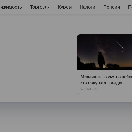
вижимость
Торговля
Курсы
Налоги
Пенсии
П
одолжает
ы государства
лись в плюсе, надеясь на новые
Миллионы за имя на небе
изирует Андрей Кочетков,
кто покупает звезды
Финансы
 исследованиям «Открытие