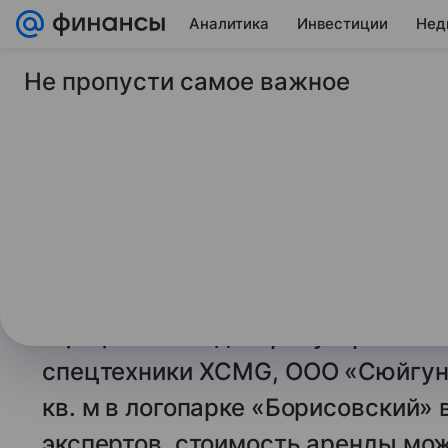
Аналитика
Инвестиции
Нед
Не пропусти самое важное
7 августа 2025
Market Power
Китайский произво
спецтехники арендо
Подмосковье для х
залежавшихся това
Официальный дистрибутор китайс
спецтехники XCMG, ООО «Сюйгун 
кв. м в логопарке «Борисовский» 
экспертов, стоимость аренды мож