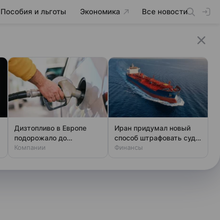
Пособия и льготы
Экономика
Все новости
Дизтопливо в Европе
Иран придумал новый
подорожало до
способ штрафовать суда:
максимума с апреля
Компании
нефть дорожает
Финансы