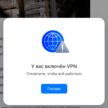
 активным
экспортом
техники в Россию.
ь арендуемые площади в логопарке
артнер NF Group Константин Фомиченко.
У вас включ
ён
V
P
N
BS Consulting, причиной расширения
Отключите, чтобы всё работало
ние рынка спецтехники. Кризис
ны программы льготной ипотеки привел
Готово
нижению
спроса
на спецтехнику.
 что запасов такой продукции хватит