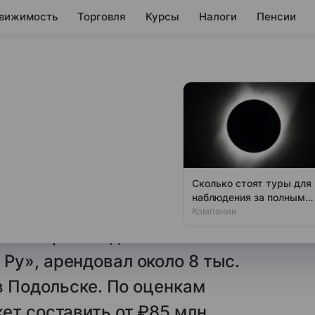
вижимость
Торговля
Курсы
Налоги
Пенсии
дитель
вал склады в
ранения
Сколько стоят туры для
ров
наблюдения за полным
солнечным затмением
Компании
кого производителя
Ру», арендовал около 8 тыс.
в Подольске. По оценкам
ет составить от ₽85 млн