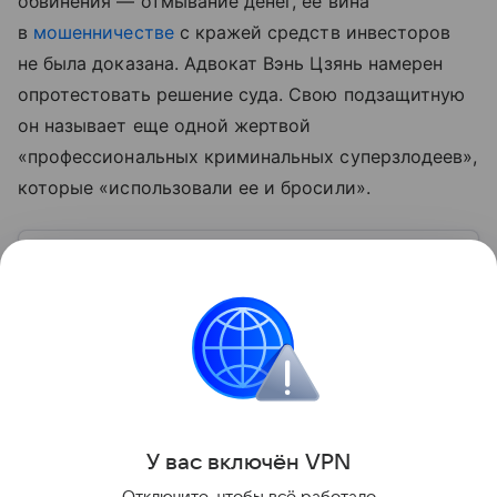
обвинения — отмывание денег, ее вина
в
мошенничестве
с кражей средств инвесторов
не была доказана. Адвокат Вэнь Цзянь намерен
опротестовать решение суда. Свою подзащитную
он называет еще одной жертвой
«профессиональных криминальных суперзлодеев»,
которые «использовали ее и бросили».
Узнать больше по теме
Что такое криптовалюта
В статье выясним, что такое криптовалюта, для чего
она нужна, как ее можно купить, хранить
и использовать.
Читать дальше
Поделиться
У вас включ
ён
V
P
N