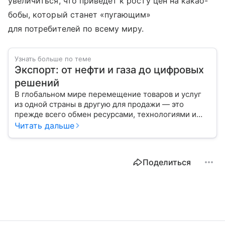
увеличиться, что приведет к росту цен на какао-
бобы, который станет «пугающим»
для потребителей по всему миру.
Узнать больше по теме
Экспорт: от нефти и газа до цифровых
решений
В глобальном мире перемещение товаров и услуг
из одной страны в другую для продажи — это
прежде всего обмен ресурсами, технологиями и
культурой. В статье разберем, как работает экспорт
Читать дальше
и чем он отличается от импорта.
Поделиться