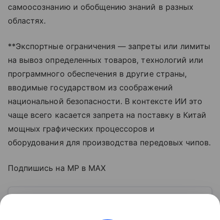
самоосознанию и обобщению знаний в разных
областях.
**Экспортные ограничения — запреты или лимиты
на вывоз определенных товаров, технологий или
программного обеспечения в другие страны,
вводимые государством из соображений
национальной безопасности. В контексте ИИ это
чаще всего касается запрета на поставку в Китай
мощных графических процессоров и
оборудования для производства передовых чипов.
Подпишись на MP в MAX
Узнать больше по теме
Конкуренция: 8 методов борьбы на