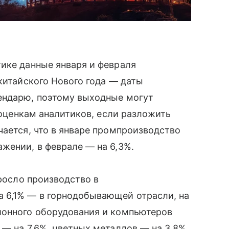
ике данные января и февраля
китайского Нового года — даты
ендарю, поэтому выходные могут
о оценкам аналитиков, если разложить
чается, что в январе промпроизводство
жении, в феврале — на 6,3%.
ыросло производство в
а 6,1% — в горнодобывающей отрасли, на
ионного оборудования и компьютеров
 — на 7,6%, цветных металлов — на 3,8%.