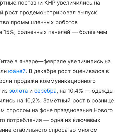
ортные поставки КНР увеличились на
ный рост продемонстрировал выпуск
ство промышленных роботов
а 15%, солнечных панелей — более чем
итае в январе—феврале увеличились на
рлн
юаней
. В декабре рост оценивался в
ыросли продажи коммуникационного
 из
золота
и
серебра
, на 10,4% — одежды
ились на 10,2%. Заметный рост в рознице
ым спросом на фоне празднования Нового
его потребления — одна из ключевых
чение стабильного спроса во многом