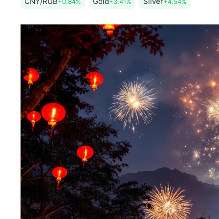
CNY/RUB
Gold
Silver
+0.84%
+3.41%
+4.54%