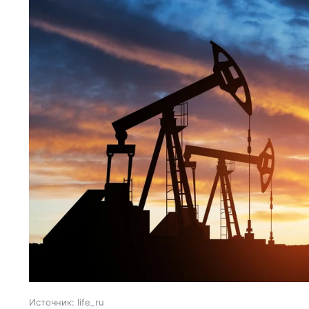
Источник:
life_ru