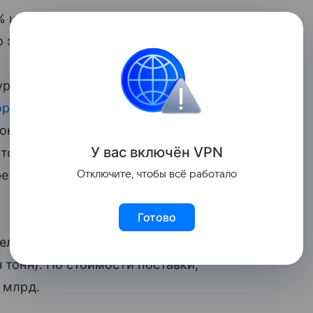
% и достигли $20,94 млрд. РФ по-
 экспортера нефти в Китай.
урса в КНР — Саудовская Аравия,
орт
в КНР на 10,3%, до 22,97 млн тонн.
тонн), резко повысившая показатель —
У вас включ
ён
V
P
N
 тонн, падение на 33%) и Индонезия
аре — апреле 2025 года было всего 114,77
Отключите, чтобы всё работало
Готово
реле Китай сократил импорт нефти из РФ
н тонн). По стоимости поставки,
1 млрд.