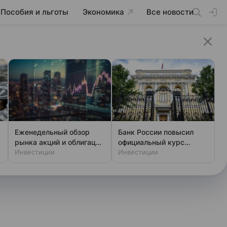
Пособия и льготы
Экономика
Все новости
Еженедельный обзор
Банк России повысил
рынка акций и облигаций
официальный курс
от 7 августа
Инвестиции
доллара на субботу
Инвестиции