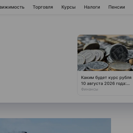
вижимость
Торговля
Курсы
Налоги
Пенсии
реле нарастил
ссии на 26%
еличил в январе — апреле
Каким будет курс рубля
 26% в годовом исчислении,
10 августа 2026 года:
прогноз эксперта
Финансы
етельствуют данные Главного