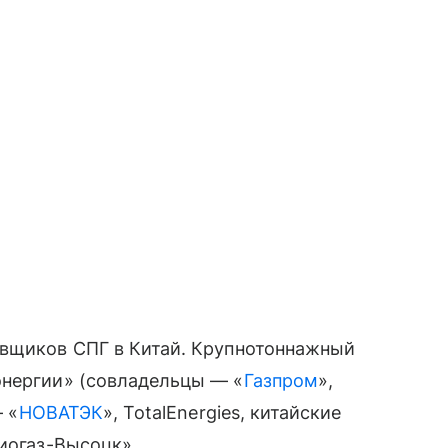
авщиков СПГ в Китай. Крупнотоннажный
энергии» (совладельцы — «
Газпром
»,
— «
НОВАТЭК
», TotalEnergies, китайские
иогаз-Высоцк».