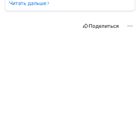
распределяется уставный капитал.
Читать дальше
Поделиться