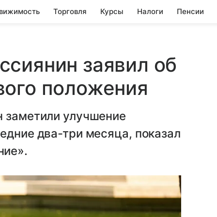
вижимость
Торговля
Курсы
Налоги
Пенсии
ссиянин заявил об
вого положения
н заметили улучшение
едние два-три месяца, показал
ние».