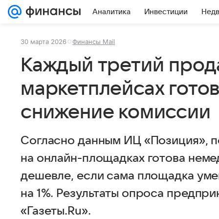
Аналитика
Инвестиции
Нед
30 марта 2026
Финансы Mail
Каждый третий прод
маркетплейсах готов
снижение комиссии
Согласно данным ИЦ «Позиция», п
на онлайн-площадках готова неме
дешевле, если сама площадка ум
на 1%. Результаты опроса предпр
«Газеты.Ru».