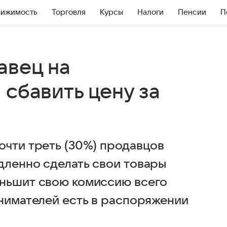
вижимость
Торговля
Курсы
Налоги
Пенсии
П
авец на
 сбавить цену за
очти треть (30%) продавцов
дленно сделать свои товары
еньшит свою комиссию всего
инимателей есть в распоряжении