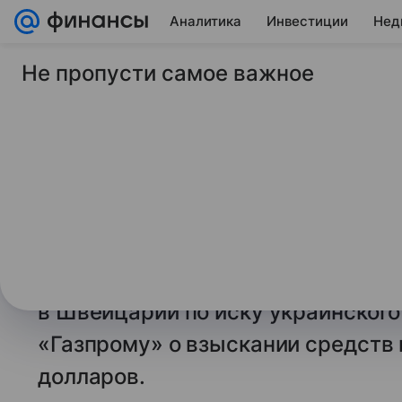
Аналитика
Инвестиции
Нед
Не пропусти самое важное
25 мая 2026
Финансы Mail
Казахстан не испол
по иску Нафтогаза к
Казахстан отказался от исполнен
Международного финансового це
которым был признан вердикт м
в Швейцарии по иску украинского
«Газпрому» о взыскании средств 
долларов.