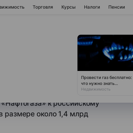
вижимость
Торговля
Курсы
Налоги
Пенсии
нит решение суда
 Газпрому
ия решения суда
Провести газ бесплатно:
нтра «Астана» (МФЦА),
что нужно знать
владельцам дач
Недвижимость
еждународного арбитража
 «Нафтогаза» к российскому
в размере около 1,4 млрд