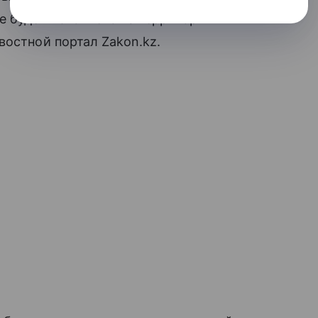
 будет исполнено на территории
востной портал Zakon.kz.