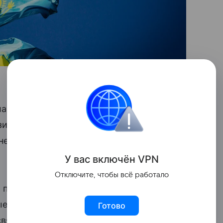
ан Сарсембаев, в данном деле
 с Астаной, и республика не намерена
ения решений, не относящихся к ее
У вас включ
ён
V
P
N
Отключите, чтобы всё работало
й площадкой для исполнения решений, не
вые механизмы республики не
Готово
вязанных с ее юрисдикцией, в связи с