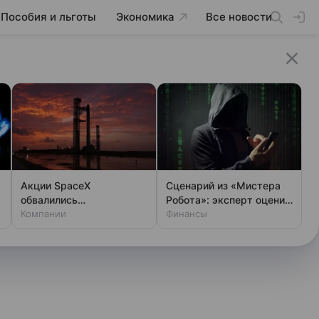
Пособия и льготы
Экономика
Все новости
Акции SpaceX
Сценарий из «Мистера
обвалились
Робота»: эксперт оценил
одновременно с аварией
Компании
шансы хакеров
Финансы
на Луне