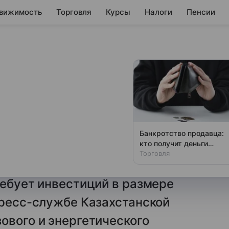
вижимость
Торговля
Курсы
Налоги
Пенсии
вестировать $47
 энергосистемы
Банкротство продавца:
кто получит деньги
ти Казахстана намерены
первым
Торговля
одом 26,4 ГВт новых
ребует инвестиций в размере
пресс-службе Казахстанской
ового и энергетического