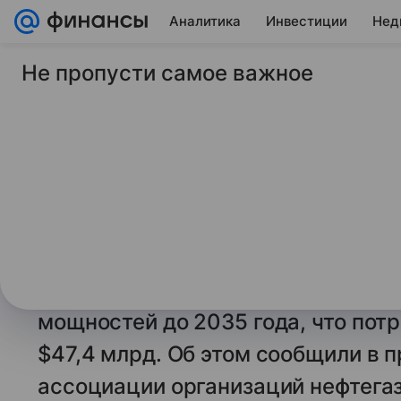
Аналитика
Инвестиции
Нед
Не пропусти самое важное
17 января 2026
ТАСС
Казахстан может ин
млрд для удвоения
страны к 2035 году
АСТАНА, 17 января. /ТАСС/. Влас
удвоить энергосистему страны вв
мощностей до 2035 года, что пот
$47,4 млрд. Об этом сообщили в 
ассоциации организаций нефтегаз