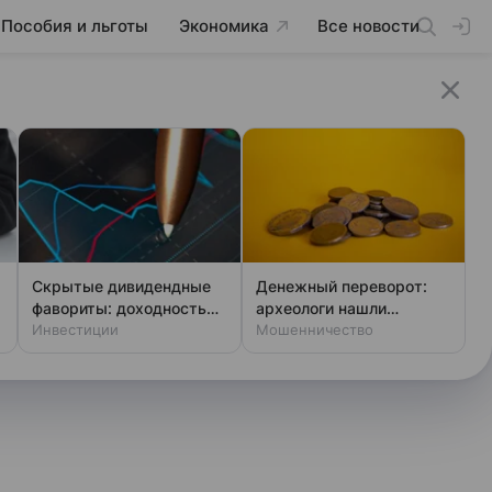
Пособия и льготы
Экономика
Все новости
Скрытые дивидендные
Денежный переворот:
фавориты: доходность
археологи нашли
выше ключевой ставки
Инвестиции
фальшивки XIV века
Мошенничество