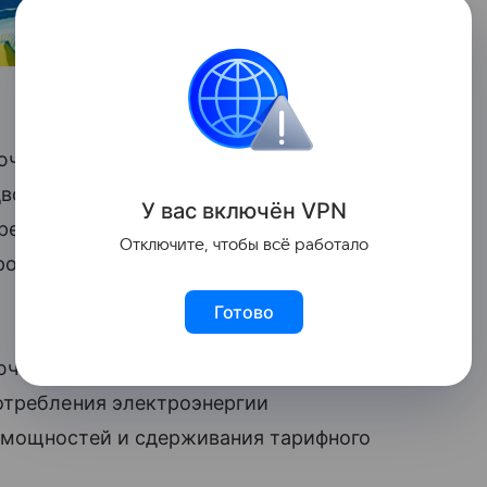
лючают] масштабное строительство новых
удвоение всей энергосистемы страны
У вас включ
ён
V
P
N
ребует, оценочно, $47,4 млрд
Отключите, чтобы всё работало
 росту тарифов на электроэнергию», —
Готово
лючевым фактором является согласование
отребления электроэнергии
 мощностей и сдерживания тарифного