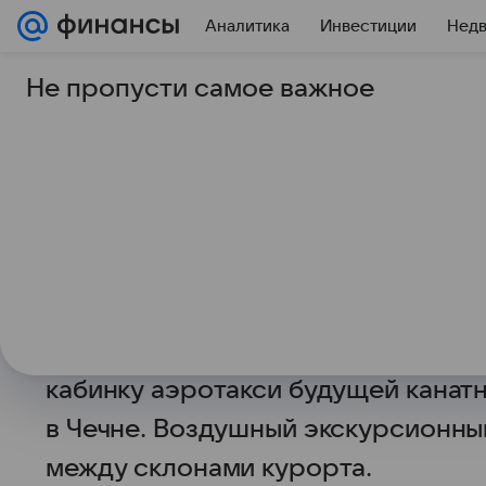
Аналитика
Инвестиции
Нед
Не пропусти самое важное
15 июля 2024
Это Кавказ
Кавказ.РФ представ
аэротакси будущей к
«Ведучи»
Заместитель гендиректора Кавказ
на стенде компании на Кавказско
кабинку аэротакси будущей канат
в Чечне. Воздушный экскурсионны
между склонами курорта.