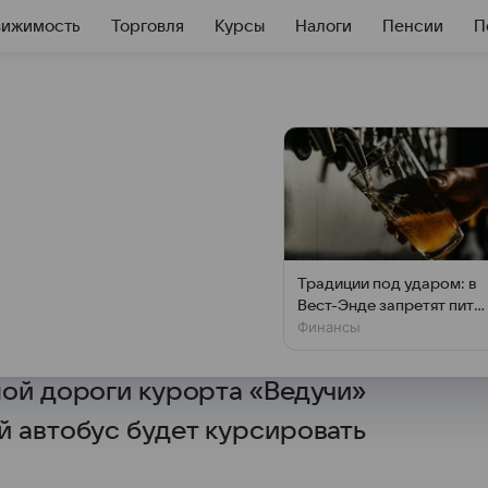
вижимость
Торговля
Курсы
Налоги
Пенсии
П
ил на КИФ
анатки на курорте
Традиции под ударом: в
Вест-Энде запретят пить
.РФ Рустам Тапаев представил
Финансы
у стойки
м инвестиционном форуме
ной дороги курорта «Ведучи»
й автобус будет курсировать