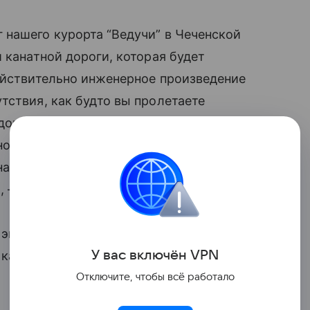
 нашего курорта “Ведучи” в Чеченской
 канатной дороги, которая будет
ействительно инженерное произведение
тствия, как будто вы пролетаете
дорога произведена с учетом того,
хнологий, именно российские ученые
 надеюсь, что уже в этом году мы сможем
», — сообщил ТАСС Тапаев.
й экскурсионный автобус, который будет
У вас включ
ён
V
P
N
 кабинка может вместить до 32 гостей
Отключите, чтобы всё работало