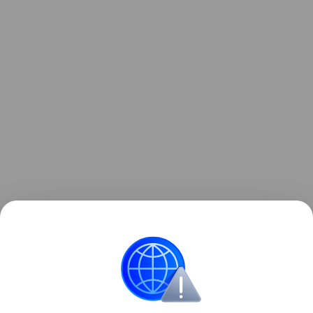
Узнать больше по теме
Инвестиции: как быстро и надежно
приумножить свои накопления
Просто и емко расскажем об инвестициях для
новичков и перечислим их основные ошибки.
Читать дальше