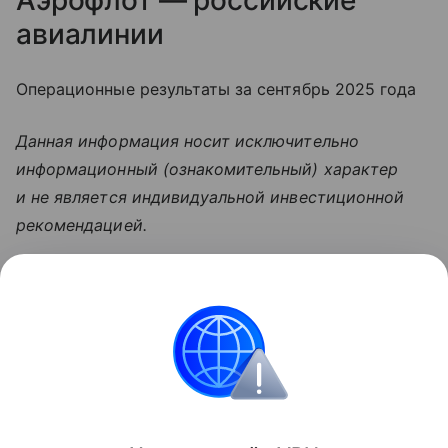
авиалинии
Операционные результаты за сентябрь 2025 года
Данная информация носит исключительно
информационный (ознакомительный) характер
и не является индивидуальной инвестиционной
рекомендацией.
Узнать больше по теме
Инвестиции: как быстро и надежно
приумножить свои накопления
Просто и емко расскажем об инвестициях для
новичков и перечислим их основные ошибки.
Читать дальше