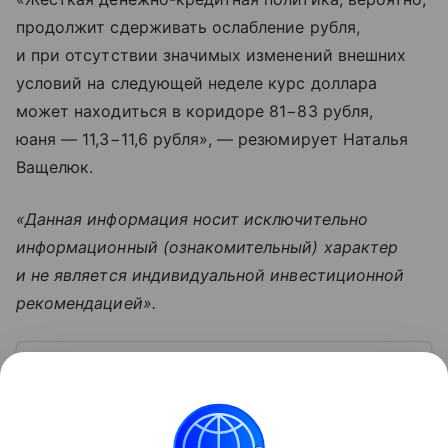
продолжит сдерживать ослабление рубля,
и при отсутствии значимых изменений внешних
условий на следующей неделе курс доллара
может находиться в коридоре 81−83 рубля,
юаня — 11,3−11,6 рубля», — резюмирует Наталья
Ващелюк.
«Данная информация носит исключительно
информационный (ознакомительный) характер
и не является индивидуальной инвестиционной
рекомендацией».
Узнать больше по теме
Спрос: как определить и от чего
зависит
Перед выпуском новой продукции важно