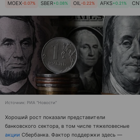
MOEX
SBER
OIL
AFKS
CN
-0.07%
+0.08%
-0.22%
+0.21%
Источник:
РИА "Новости"
Хороший рост показали представители
банковского сектора, в том числе тяжеловесные
акции
Сбербанка. Фактор поддержки здесь —