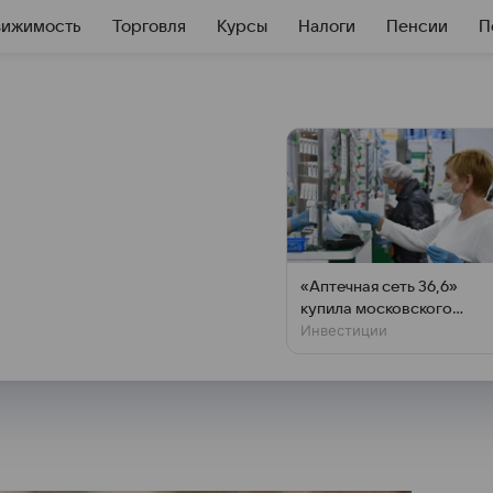
вижимость
Торговля
Курсы
Налоги
Пенсии
П
бля 28 февраля
рта
ктировался вниз,
Александр
«Аптечная сеть 36,6»
рынку «БКС Мир инвестиций»
купила московского
Инвестиции
фармритейлера «Диалог