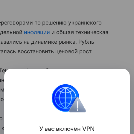
переговорами по решению украинского
едельной
инфляции
и общая техническая
азались на динамике рынка. Рубль
талась восстановить ценовой рост.
Тема тарифов и обострения торговых
ан продолжает накалять обстановку.
ам. Статистика не принесла сюрпризов —
прогнозом аналитиков.
по потребительским расходам и
доходам
в конце недели операционные
У вас включ
ён
V
P
N