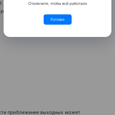
г. сообщит ИнтерРАО, а совет
Отключите, чтобы всё работало
уппы до 2030 г. и дивидендную политику.
Готово
ости приближение выходных может