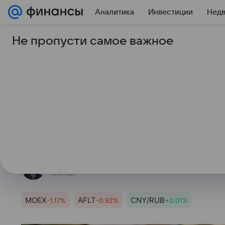
Аналитика
Инвестиции
Нед
Не пропусти самое важное
27 февраля 2025
Финансы Mail
Каким будет курс ру
2025: прогноз экспе
Индекс МосБиржи в четверг корре
Шепелев, эксперт по фондовому 
Александр Шепелев
эксперт
MOEX
AFLT
CNY/RUB
-1.17%
-0.92%
+0.01%