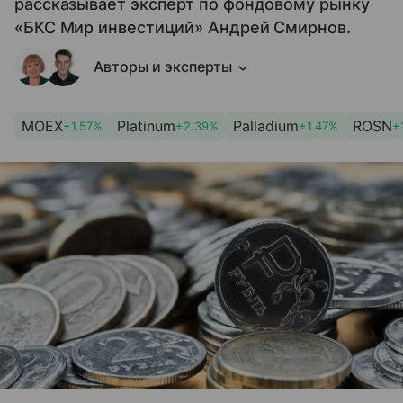
рассказывает эксперт по фондовому рынку
«БКС Мир инвестиций» Андрей Смирнов.
Авторы и эксперты
MOEX
Platinum
Palladium
ROSN
+1.57%
+2.39%
+1.47%
+