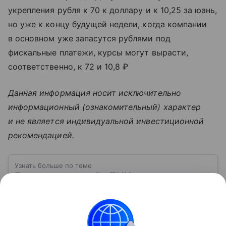
укрепления рубля к 70 к доллару и к 10,25 за юань,
но уже к концу будущей недели, когда компании
в основном уже запасутся рублями под
фискальные платежи, курсы могут вырасти,
соответственно, к 72 и 10,8 ₽
Данная информация носит исключительно
информационный (ознакомительный) характер
и не является индивидуальной инвестиционной
рекомендацией.
Узнать больше по теме
Группа компаний «ПИК»: один из
лидеров в сфере строительства в 2026
году
«Первая ипотечная компания», основанная в 1994
году, выросла в лидера отрасли девелопмента.