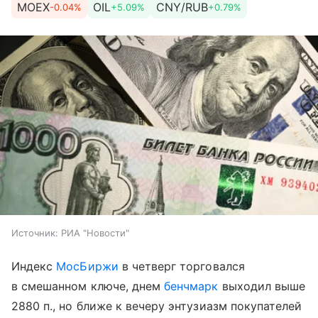
MOEX
OIL
CNY/RUB
-0.04%
+5.09%
+0.79%
Источник:
РИА "Новости"
Индекс
МосБиржи
в четверг торговался
в смешанном ключе, днем
бенчмарк
выходил выше
2880 п., но ближе к вечеру энтузиазм покупателей