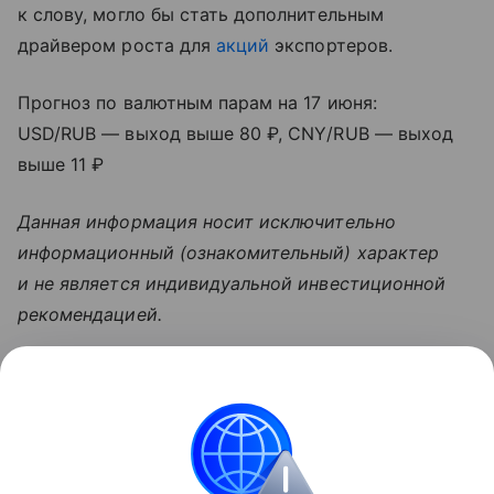
к слову, могло бы стать дополнительным
драйвером роста для
акций
экспортеров.
Прогноз по валютным парам на 17 июня:
USD/RUB — выход выше 80 ₽, CNY/RUB — выход
выше 11 ₽
Данная информация носит исключительно
информационный (ознакомительный) характер
и не является индивидуальной инвестиционной
рекомендацией.
Узнать больше по теме
Инвестиции: как быстро и надежно
приумножить свои накопления
Просто и емко расскажем об инвестициях для
новичков и перечислим их основные ошибки.