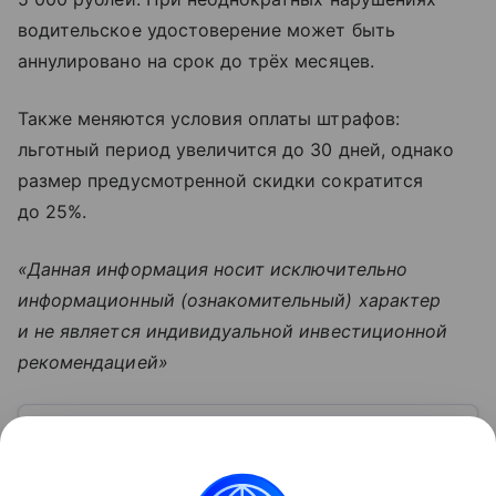
водительское удостоверение может быть
аннулировано на срок до трёх месяцев.
Также меняются условия оплаты штрафов:
льготный период увеличится до 30 дней, однако
размер предусмотренной скидки сократится
до 25%.
«Данная информация носит исключительно
информационный (ознакомительный) характер
и не является индивидуальной инвестиционной
рекомендацией»
Узнать больше по теме
Пенсионный коэффициент: как
заработать на безбедную старость