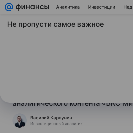
Аналитика
Инвестиции
Нед
Не пропусти самое важное
13 сентября 2023
Финансы Mail
Какие компании мог
большую прибыль д
Компании, которые могут принять
решения, перечислил в своей коло
Василий Карпунин, начальник уп
аналитического контента «БКС Ми
Василий Карпунин
Инвестиционный аналитик