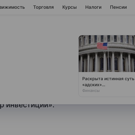
вижимость
Торговля
Курсы
Налоги
Пенсии
ут принести
ержателям акций
 позитивные для инвесторов
Раскрыта истинная суть
нке на Финансы Mail.ru
«адских»
антироссийских санкций
Финансы
равления информационно-
США
р инвестиций».