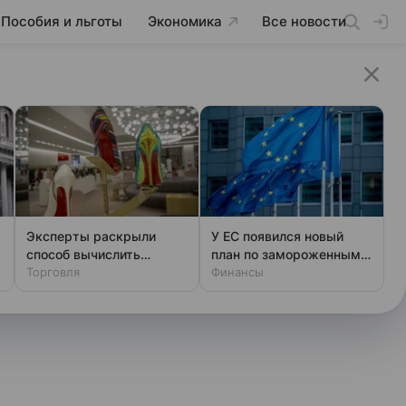
Пособия и льготы
Экономика
Все новости
Эксперты раскрыли
У ЕС появился новый
способ вычислить
план по замороженным
фальшивый люкс за
Торговля
активам России
Финансы
минуту