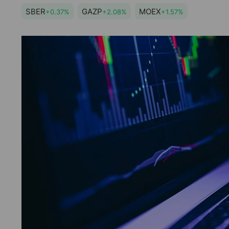
SBER
GAZP
MOEX
+0.37%
+2.08%
+1.57%