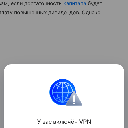
овам, если достаточность
капитала
будет
плату повышенных дивидендов. Однако
У вас включ
ён
V
P
N