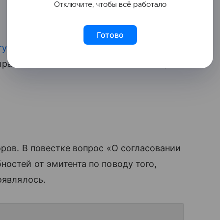
Отключите, чтобы всё работало
Готово
тую прибыль
и выручку на 25% к 2021 г.
ырастет и объем дивидендных выплат,
оров. В повестке вопрос «О согласовании
ностей от эмитента по поводу того,
оявлялось.