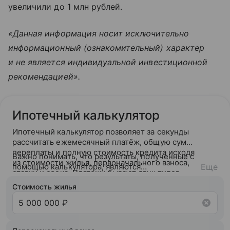
увеличили до 1 млн рублей.
«Данная информация носит исключительно
информационный (ознакомительный) характер
и не является индивидуальной инвестиционной
рекомендацией».
Ипотечный калькулятор
Ипотечный калькулятор позволяет за секунды
рассчитать ежемесячный платёж, общую сумму
переплаты и полную стоимость кредита исходя
Важно понимать, что результаты, полученные с
из стоимости жилья, первоначального взноса,
помощью калькулятора, являются
Еще
ставки и срока. Платежи бывают двух типов —
ориентировочными. После подачи заявки банк
аннуитетный (фиксированный на весь срок) или
ознакомится с вашей кредитной историей и
Стоимость жилья
дифференцированный (убывающий).
кредитным рейтингом и на основании вашего
кредитного потенциала предложит точные
условия сотрудничества.