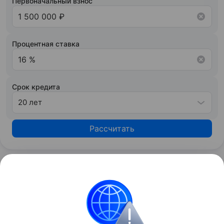
Первоначальный взнос
Процентная ставка
Срок кредита
20 лет
Рассчитать
Узнать больше по теме
Капитал: основа успешного бизнеса
В статье рассмотрим, что скрывается за понятием
капитала, какие его виды существуют и как им
грамотно управлять.