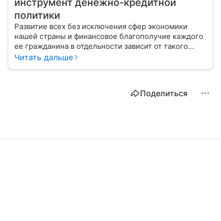
инструмент денежно-кредитной
политики
Развитие всех без исключения сфер экономики
нашей страны и финансовое благополучие каждого
ее гражданина в отдельности зависит от такого
показателя, как ключевая ставка. От чего зависит
Читать дальше
ее размер, расскажем в материале с помощью
эксперта.
Поделиться