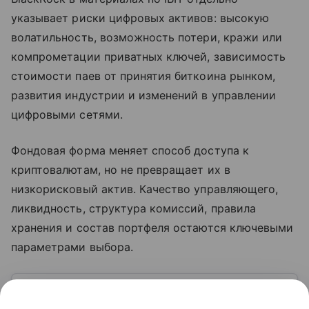
указывает риски цифровых активов: высокую
волатильность, возможность потери, кражи или
компрометации приватных ключей, зависимость
стоимости паев от принятия биткоина рынком,
развития индустрии и изменений в управлении
цифровыми сетями.
Фондовая форма меняет способ доступа к
криптовалютам, но не превращает их в
низкорисковый актив. Качество управляющего,
ликвидность, структура комиссий, правила
хранения и состав портфеля остаются ключевыми
параметрами выбора.
Узнать больше по теме
Ликвидность: инструкция по расчету