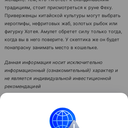
традициям, стоит присмотреться к руне Феху.
Приверженцы китайской культуры могут выбрать
иероглифы, нефритовых жаб, золотых рыбок или
фигурку Хотея. Амулет обретет силу только тогда,
когда вы в него поверите. У скептика же он будет
понапрасну занимать место в кошельке.
Данная информация носит исключительно
информационный (ознакомительный) характер и
не является индивидуальной инвестиционной
рекомендацией
Узнать больше по теме
Доход: 5 основных видов
Рассказываем, что такое доход, какие бывают виды
и источники поступлений, а также какие активы
нельзя отнести к доходам.