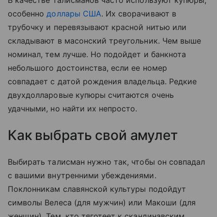
В качестве талисманов часто используют купюры,
особенно
доллары США
. Их сворачивают в
трубочку и перевязывают красной нитью или
складывают в масонский треугольник. Чем выше
номинал, тем лучше. Но подойдет и банкнота
небольшого достоинства, если ее номер
совпадает с датой рождения владельца. Редкие
двухдолларовые купюры считаются очень
удачными, но найти их непросто.
Как выбрать свой амулет
Выбирать талисман нужно так, чтобы он совпадал
с вашими внутренними убеждениями.
Поклонникам славянской культуры подойдут
символы Велеса (для мужчин) или Макоши (для
женщин). Тем, кто тяготеет к скандинавским