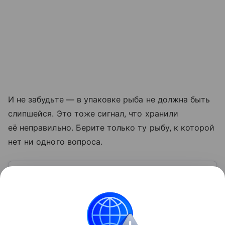
И не забудьте — в упаковке рыба не должна быть
слипшейся. Это тоже сигнал, что хранили
её неправильно. Берите только ту рыбу, к которой
нет ни одного вопроса.
Узнать больше по теме
Спрос: как определить и от чего
зависит
Перед выпуском новой продукции важно
проанализировать спрос, так как именно